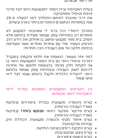
אני ליאור אבשלום.
בעלת האקדמיה ובית הספר למקצועות היופי לצד מרכז
טיפוח וטיפולי אסתטיקה.
את דרכי ואהבתי לתחום התחלתי לפני למעלה מ-20
שנה במוסדות הנחשבים והמוכרים ביותר בארץ ובעולם.
במהלך לימודיי היה ברור לי שאהבתי למקצוע לא
תסתיים רק בפתיחת עסק עצמאי ומצליח בתחום אלא
תשלב בית ספר מקצועי ונחשב בו אחלוק את הידע הרב
והניסיון העשיר שלי עם אחרות ואחרים אשר מעוניינות
בכניסה חלקה אל שוק העבודה הכה תחרותי.
לפני יותר מעשור, הגשמתי את חלומי והקמתי במקביל
למרכז טיפולי היופי גם בית הספר למקצועות היופי בו
אני לוקחת חלק מהותי בהגשמת חלומם של אחרות
להיכנס לשוק העבודה ובפתיחת עסק עצמאי בתחום
היופי, להצליח כלכלית ולקבל ביטחון עצמי לצד ליווי
אישי וצמוד.
בין הקורסים המקצועיים המוצעים במרכז ליופי
והאקדמיה ליאור אבשלום:
קורס והכשרה מקצועית בבניית ציפורניים (בפיקוח
משרד העבודה והרווחה).
קורס פדיקור ומניקור רפואי
מבוקש ביותר!
(בפיקוח
משרד העבודה והרווחה).
קורס איפור מקיף והכשרה מקצועית הכוללת תיק
עבודות ופרקטיקה!.
קורס הדבקת ריסים בשיטה החדשה.
קורס עיצוב ושיקום גבות.
קורס קישוטי ציפורניים.