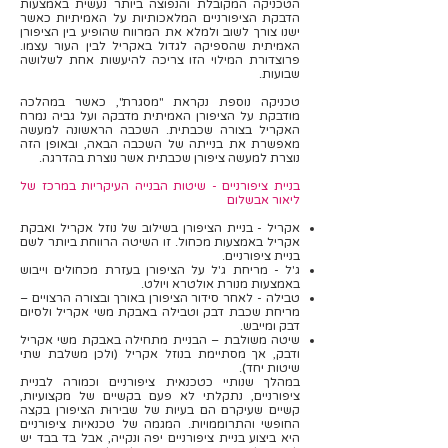
הטכניקה המקובלת והנפוצה ביותר נעשית באמצעות
הדבקת הציפורניים המלאכותיות על האמיתיות כאשר
ישנו צורך לשוב ולמלא את המרווח שהופיע בין הציפורן
האמיתית שהספיקה לגדול באקריל לבין העור עצמו.
פרוצדורת המילוי הזו צריכה להיעשות אחת לשלושה
שבועות.
טכניקה נוספת נקראת "מסגרת", כאשר במהלכה
מודבקת על הציפורן האמיתית מדבקה ועל גביה נמרח
האקריל בצורה שכבתית. השכבה הראשונה למעשה
מאפשרת את בנייתה של השכבה הבאה, ובאופן הזה
נוצרת למעשה ציפורן שכבתית אשר נוצרת בהדרגה.
בניית ציפורניים - שיטות הבנייה העיקריות במרכז של
ליאור אבשלום
אקריל - בניית הציפורן בשילוב של נוזל אקריל ואבקת
אקריל באמצעות מכחול. זו השיטה הרווחת ביותר לשם
בניית ציפורניים.
ג'ל - מריחת ג'ל על הציפורן בעזרת מכחולים וייבוש
באמצעות מנורת אולטרא ויולט.
טבילה - לאחר סידור הציפורן באורך ובצורה הרצויים –
מריחת שכבת דבק וטבילה באבקת משי אקריל ולסיום
דבק ומייבש.
שיטה משולבת – הבניית מתחילה באבקת משי אקריל
ודבק, אך מסתיימת בנוזל אקריל (ולכן משלבת שתי
שיטות יחד).
במהלך שנותיי כטכנאית ציפורניים וכמורה לבניית
ציפורניים, נתקלתי לא פעם בקשיים של מקצועיות,
קשיים שעיקרם הם בעיות של שבירוּת הציפורן בקצה
החופשי והתרוממויות. המגמה של טכנאיות ציפורניים
היא ביצוע בניית ציפורניים יפה ונקייה, אבל בד בבד יש