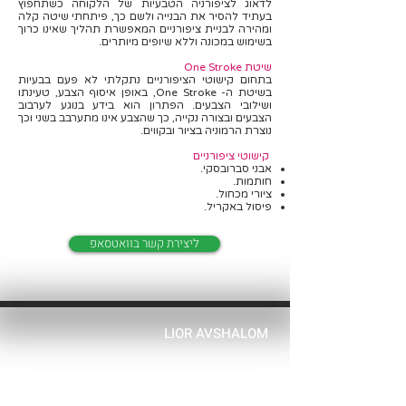
לדאוג לציפורניה הטבעיות של הלקוחה כשתחפוץ
בעתיד להסיר את הבנייה ולשם כך, פיתחתי שיטה קלה
ומהירה לבניית ציפורניים המאפשרת תהליך שאינו כרוך
בשימוש במכונה וללא שיופים מיותרים.
שיטת One Stroke
בתחום קישוטי הציפורניים נתקלתי לא פעם בבעיות
בשיטת ה- One Stroke, באופן איסוף הצבע, טעינתו
ושילובי הצבעים. הפתרון הוא בידע בנוגע לערבוב
הצבעים ובצורה נקייה, כך שהצבע אינו מתערבב בשני וכך
נוצרת הרמוניה בציור ובקווים.
קישוטי ציפורניים
אבני סברובסקי.
חותמות.
ציורי מכחול.
פיסול באקריל.
ליצירת קשר בוואטסאפ
LIOR AVSHALOM
עמוד הבית
צרו קשר