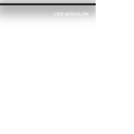
LIOR AVSHALOM
עמוד הבית
צרו קשר
בלוג
אודות
אקדמיה וקורסים
קורס בניית ציפורניים
קורס פדיקור רפואי
קורס עיצוב והרמת גבות
קורס הדבקת ריסים בשיטה הקרה
קורס הרמת ריסים
קורס איפור מקצועי