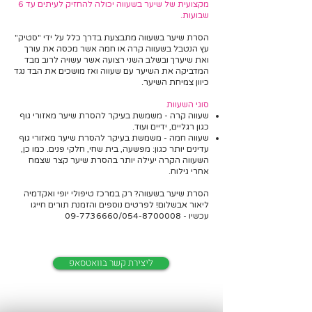
מקצועית של שיער בשעווה יכולה להחזיק לעיתים עד 6
שבועות.
הסרת שיער בשעווה מתבצעת בדרך כלל על ידי "סטיק"
עץ הנטבל בשעווה קרה או חמה אשר מכסה את עורך
ואת שיערך ובשלב השני רצועה אשר עשויה לרוב מבד
המדביקה את השיער עם שעווה ואז מושכים את הבד נגד
כיוון צמיחת השיער.
סוגי השעוות
שעווה קרה - משמשת בעיקר להסרת שיער מאזורי גוף
כגון רגליים, ידיים ועוד.
שעווה חמה - משמשת בעיקר להסרת שיער מאזורי גוף
עדינים יותר כגון: מפשעה, בית שחי, חלקי פנים. כמו כן,
השעווה הקרה יעילה יותר בהסרת שיער קצר שצמח
אחרי גילוח.
הסרת שיער בשעווה? רק במרכז טיפולי יופי ואקדמיה
ליאור אבשלום! לפרטים נוספים והזמנת תורים חייגו
עכשיו -
/054-8700008
09-7736660
ליצירת קשר בוואטסאפ